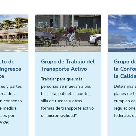
cto de
Grupo de Trabajo del
Grupo de
Ingresos
Transporte Activo
la Conf
te
la Calid
Trabajar para que más
res y partes
personas se muevan a pie,
Determina s
rea de la
bicicleta, patineta, scooter,
planes de t
 un consenso
silla de ruedas y otras
cumplen co
le medida
formas de transporte activo
regulacione
esos por
o "micromovilidad".
federales de
2026.