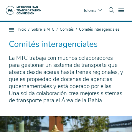
Saltar
To
al
Idioma
contenido
principal
Estás
Inicio
Sobre la MTC
Comités
Comités interagenciales
Navegación
aquí
de
Comités interagenciales
subpágina
La MTC trabaja con muchos colaboradores
para gestionar un sistema de transporte que
abarca desde aceras hasta trenes regionales, y
que es propiedad de docenas de agencias
gubernamentales y está operado por ellas.
Una sólida colaboración crea mejores sistemas
de transporte para el Área de la Bahía.