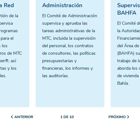
la Red
Administración
Supervis
BAHFA
tión de la
El Comité de Administración
pervisa
supervisa y aprueba las
El Comité d
programas
tareas administrativas de la
la Autorida
para el
MTC, incluida la supervisión
Financiamie
s los
del personal, los contratos
del Área de
jeros de MTC
de consultores, las políticas
(BAHFA) sup
er®, así
presupuestarias y
trabajo de 
tas y los
financieras, los informes y
aborda los 
les.
las auditorías.
de vivienda 
Bahía.
ANTERIOR
PRÓXIMO
1 DE 10