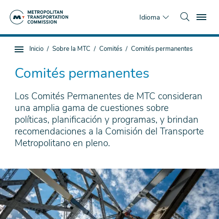
Saltar
To
al
Idioma
contenido
principal
Estás
Inicio
Sobre la MTC
Comités
Comités permanentes
Navegación
aquí
de
Comités permanentes
subpágina
Los Comités Permanentes de MTC consideran
una amplia gama de cuestiones sobre
políticas, planificación y programas, y brindan
recomendaciones a la Comisión del Transporte
Metropolitano en pleno.