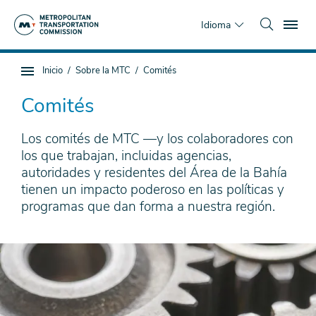
Saltar
To
al
Idioma
contenido
principal
Estás
Inicio
Sobre la MTC
Comités
Navegación
aquí
de
Comités
subpágina
Los comités de MTC —y los colaboradores con
los que trabajan, incluidas agencias,
autoridades y residentes del Área de la Bahía
tienen un impacto poderoso en las políticas y
programas que dan forma a nuestra región.