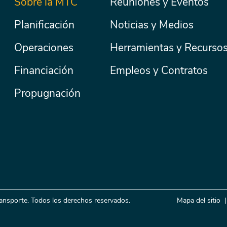
Menú
Sobre la MTC
Reuniones y Eventos
Secondary
Nav
principal
Planificación
Noticias y Medios
Operaciones
Herramientas y Recurso
Financiación
Empleos y Contratos
Propugnación
ansporte. Todos los derechos reservados.
Mapa del sitio