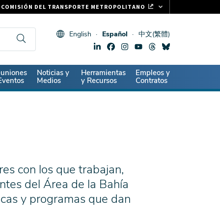
COMISIÓN DEL TRANSPORTE METROPOLITANO
FASTRAK
English
Español
中文(繁體)
CLIPPER CARD
511.ORG
SIGNOS VITALES
ndary
uniones
Noticias y
Herramientas
Empleos y
Eventos
Medios
y Recursos
Contratos
es con los que trabajan,
entes del Área de la Bahía
ticas y programas que dan