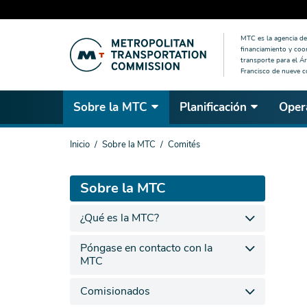
Saltar
MTC es la agencia de 
al
financiamiento y coo
contenido
transporte para el Ár
Francisco de nueve 
principal
Sobre la MTC
Planificación
Oper
Estás
Inicio
Sobre la MTC
Comités
aquí
Sobre la MTC
¿Qué es la MTC?
Póngase en contacto con la
MTC
Comisionados