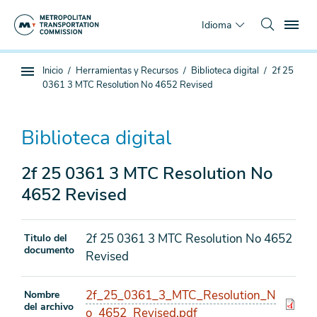
Saltar
To
al
Idioma
contenido
principal
Estás
Inicio
Herramientas y Recursos
Biblioteca digital
2f 25
Navegación
aquí
0361 3 MTC Resolution No 4652 Revised
de
subpágina
Biblioteca digital
2f 25 0361 3 MTC Resolution No
4652 Revised
2f 25 0361 3 MTC Resolution No 4652
Titulo del
documento
Revised
2f_25_0361_3_MTC_Resolution_N
Nombre
del archivo
o_4652_Revised.pdf