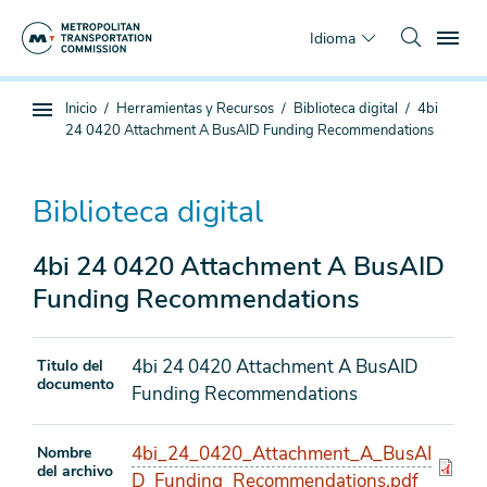
Saltar
To
al
Idioma
contenido
principal
Estás
Inicio
Herramientas y Recursos
Biblioteca digital
4bi
Navegación
aquí
24 0420 Attachment A BusAID Funding Recommendations
de
subpágina
Biblioteca digital
4bi 24 0420 Attachment A BusAID
Funding Recommendations
4bi 24 0420 Attachment A BusAID
Titulo del
documento
Funding Recommendations
4bi_24_0420_Attachment_A_BusAI
Nombre
del archivo
D_Funding_Recommendations.pdf