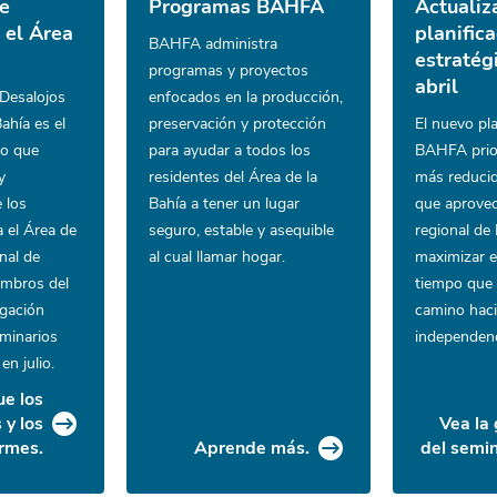
re
Programas BAHFA
Actualiz
 el Área
planific
BAHFA administra
estratég
programas y proyectos
abril
 Desalojos
enfocados en la producción,
Bahía es el
preservación y protección
El nuevo pl
po que
para ayudar a todos los
BAHFA prio
y
residentes del Área de la
más reduci
e los
Bahía a tener un lugar
que aprovec
a el Área de
seguro, estable y asequible
regional d
nal de
al cual llamar hogar.
maximizar el
mbros del
tiempo que 
igación
camino haci
eminarios
independenc
n julio.
e los
 y los
Vea la
ormes.
Aprende más.
del semi