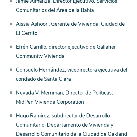
Miembros
Jamie Almanza, Director Ejecutivo, Servicios
del
Comunitarios del Área de la Bahía
Comité
Aissia Ashoori, Gerente de Vivienda, Ciudad de
Asesor
El Cerrito
de
BAHFA
Efrén Carrillo, director ejecutivo de Gallaher
Community Vivienda
Consuelo Hernández, vicedirectora ejecutiva del
condado de Santa Clara
Nevada V. Merriman, Director de Políticas,
MidPen Vivienda Corporation
Hugo Ramírez, subdirector de Desarrollo
Comunitario, Departamento de Vivienda y
Desarrollo Comunitario de la Ciudad de Oakland