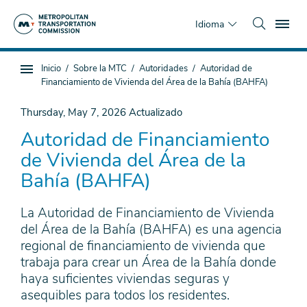
Saltar
To
al
Idioma
contenido
principal
Estás
Inicio
Sobre la MTC
Autoridades
Autoridad de
Navegación
aquí
Financiamiento de Vivienda del Área de la Bahía (BAHFA)
de
subpágina
Thursday, May 7, 2026
Actualizado
Autoridad de Financiamiento
de Vivienda del Área de la
Bahía (BAHFA)
La Autoridad de Financiamiento de Vivienda
del Área de la Bahía (BAHFA) es una agencia
regional de financiamiento de vivienda que
trabaja para crear un Área de la Bahía donde
haya suficientes viviendas seguras y
asequibles para todos los residentes.