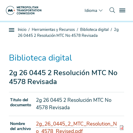
Saltar
To
al
Idioma
contenido
principal
Estás
Inicio
Herramientas y Recursos
Biblioteca digital
2g
Navegación
aquí
26 0445 2 Resolución MTC No 4578 Revisada
de
subpágina
Biblioteca digital
2g 26 0445 2 Resolución MTC No
4578 Revisada
2g 26 0445 2 Resolución MTC No
Titulo del
documento
4578 Revisada
2g_26_0445_2_MTC_Resolution_N
Nombre
del archivo
o_4578_Revised.pdf