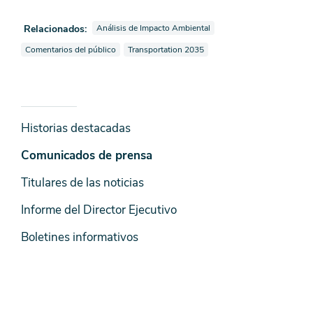
Ver noticias también etiquetadas como
Relacionados:
Análisis de Impacto Ambiental
Ver noticias también etiquetadas como
Ver noticias también etiquetadas como
Comentarios del público
Transportation 2035
Noticias
Historias destacadas
y
Comunicados de prensa
Medios
Titulares de las noticias
Informe del Director Ejecutivo
Boletines informativos