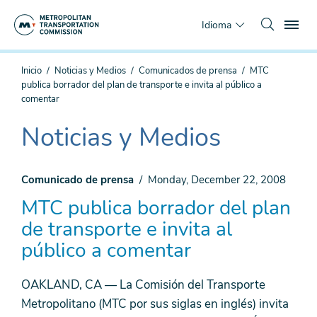
Saltar
To
al
Idioma
contenido
principal
Estás
Inicio
Noticias y Medios
Comunicados de prensa
MTC
aquí
publica borrador del plan de transporte e invita al público a
comentar
Noticias y Medios
The
current
section
Comunicado de prensa
Monday, December 22, 2008
is
MTC publica borrador del plan
de transporte e invita al
público a comentar
OAKLAND, CA
—
La Comisión del Transporte
Metropolitano (MTC por sus siglas en inglés) invita