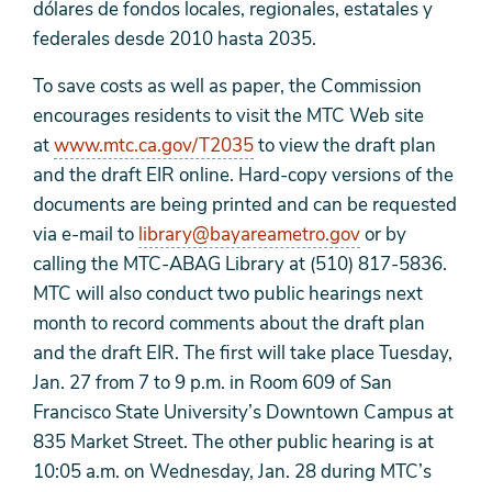
dólares de fondos locales, regionales, estatales y
federales desde 2010 hasta 2035.
To save costs as well as paper, the Commission
encourages residents to visit the MTC Web site
at
www.mtc.ca.gov/T2035
to view the draft plan
and the draft EIR online. Hard-copy versions of the
documents are being printed and can be requested
via e-mail to
library@bayareametro.gov
or by
calling the MTC-ABAG Library at (510) 817-5836.
MTC will also conduct two public hearings next
month to record comments about the draft plan
and the draft EIR. The first will take place Tuesday,
Jan. 27 from 7 to 9 p.m. in Room 609 of San
Francisco State University’s Downtown Campus at
835 Market Street. The other public hearing is at
10:05 a.m. on Wednesday, Jan. 28 during MTC’s