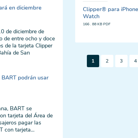
ará en diciembre
Clipper® para iPhone
Watch
166 . 88 KB
PDF
 10 de diciembre de
o de entre ocho y doce
s de la tarjeta Clipper
 Bahía de San
Pagination
Página
Página
Página
P
1
2
3
4
actual
el BART podrán usar
ñana, BART se
on tarjeta del Área de
asajeros pagar las
 con tarjeta...