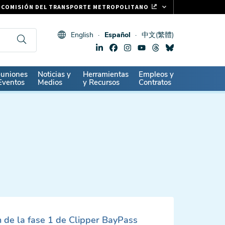
COMISIÓN DEL TRANSPORTE METROPOLITANO
FASTRAK
English
Español
中文(繁體)
CLIPPER CARD
511.ORG
SIGNOS VITALES
ndary
uniones
Noticias y
Herramientas
Empleos y
Eventos
Medios
y Recursos
Contratos
n de la fase 1 de Clipper BayPass