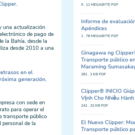
Clipper.
5 . 11 MEGABYTE
PDF
Informe de evaluación
 una actualización
Apéndices
 electrónico de pago de
1 . 78 MEGABYTE
PDF
de la Bahía, desde la
iliza desde 2010 a una
Ginagawa ng Clipper
Transporte público e
Maraming Sumasakay
retrasos en el
281 . 2 KB
PDF
róxima generación.
Clipper® INICIO Giú
Vịnh Cho Nhiều Hành
empresa con sede en
241 . 32 KB
PDF
ato para operar el
e transporte público
El Nuevo Clipper: Mo
l personal de la
Transporte público pa