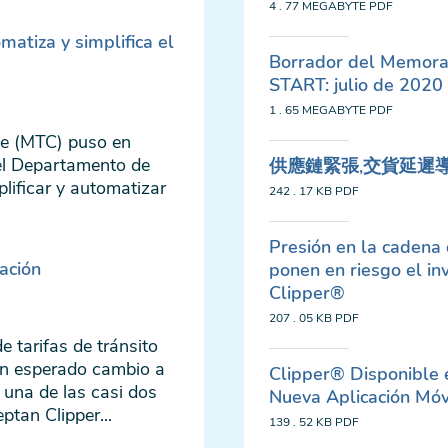
4 . 77 MEGABYTE
PDF
atiza y simplifica el
Borrador del Memoran
START: julio de 2020 
1 . 65 MEGABYTE
PDF
te (MTC) puso en
el Departamento de
供應鏈緊張,交貨延遲
lificar y automatizar
242 . 17 KB
PDF
Presión en la cadena
ación
ponen en riesgo el in
Clipper®
207 . 05 KB
PDF
e tarifas de tránsito
an esperado cambio a
Clipper® Disponible 
 una de las casi dos
Nueva Aplicación Móv
tan Clipper...
139 . 52 KB
PDF