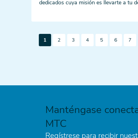
dedicados cuya misión es llevarte a tu d
Pagination
Página
Página
Página
Página
Página
Página
Pági
1
2
3
4
5
6
7
actual
Manténgase conecta
MTC
Regístrese para recibir nuest