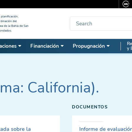
planificación,
Buscar
rdinación del
ea de la Bahía de San
condados.
Seco
Re
aciones
Financiación
Propugnación
y 
Nav
ma: California).
DOCUMENTOS
zada sobre la
Informe de evaluació