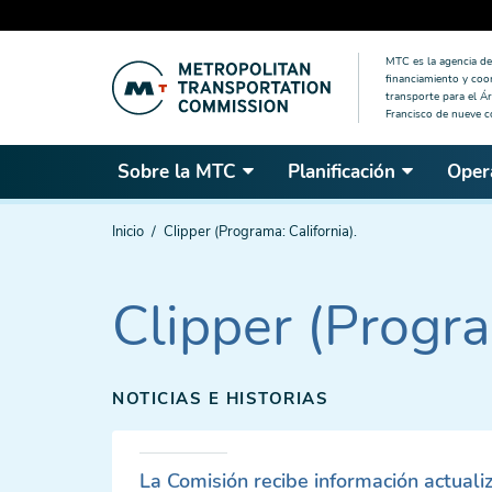
Saltar
MTC es la agencia de 
al
financiamiento y coo
contenido
transporte para el Ár
Francisco de nueve 
principal
Sobre la MTC
Planificación
Oper
Estás
Inicio
Clipper (Programa: California).
aquí
Clipper (Progra
NOTICIAS E HISTORIAS
La Comisión recibe información actuali