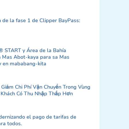
 de la fase 1 de Clipper BayPass:
® START y Área de la Bahía
n Mas Abot-kaya para sa Mas
 en mababang-kita
p Giảm Chi Phí Vận Chuyển Trong Vùng
 Khách Có Thu Nhập Thấp Hơn
dernizando el pago de tarifas de
ra todos.