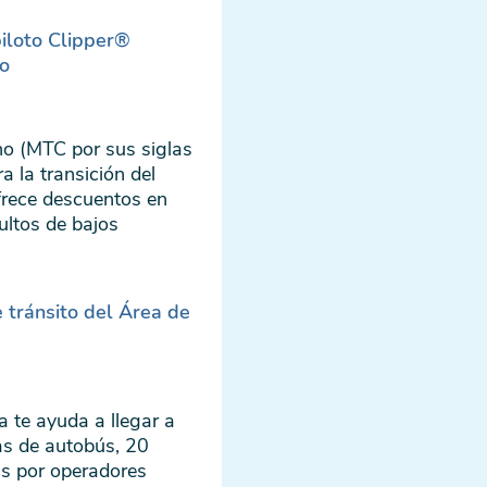
iloto Clipper®
uo
no (MTC por sus siglas
a la transición del
frece descuentos en
ultos de bajos
 tránsito del Área de
a te ayuda a llegar a
as de autobús, 20
das por operadores