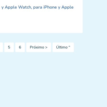
 y Apple Watch, para iPhone y Apple
ágina
Página
Página
Siguiente
Última
5
6
Próximo >
Último "
página
página