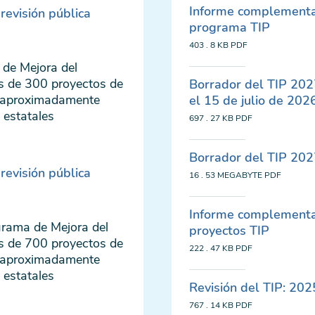
Informe complementa
revisión pública
programa TIP
403 . 8 KB
PDF
 de Mejora del
ás de 300 proyectos de
Borrador del TIP 202
ja aproximadamente
el 15 de julio de 202
 estatales
697 . 27 KB
PDF
Borrador del TIP 202
revisión pública
16 . 53 MEGABYTE
PDF
Informe complementari
grama de Mejora del
proyectos TIP
ás de 700 proyectos de
222 . 47 KB
PDF
ja aproximadamente
 estatales
Revisión del TIP: 20
767 . 14 KB
PDF