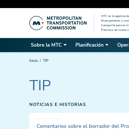
Saltar
MTC es la agencia de 
al
financiamiento y coo
contenido
transporte para el Ár
Francisco de nueve 
principal
Sobre la MTC
Planificación
Oper
Estás
Inicio
TIP
aquí
TIP
NOTICIAS E HISTORIAS
Comentarios sobre el borrador del Pr