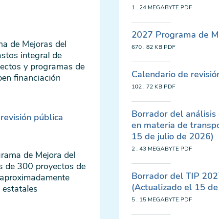
1 . 24 MEGABYTE
PDF
2027 Programa de Mej
ma de Mejoras del
670 . 82 KB
PDF
stos integral de
yectos y programas de
Calendario de revisió
ben financiación
102 . 72 KB
PDF
Borrador del análisis
revisión pública
en materia de transpo
15 de julio de 2026)
2 . 43 MEGABYTE
PDF
grama de Mejora del
ás de 300 proyectos de
Borrador del TIP 202
ja aproximadamente
(Actualizado el 15 de
 estatales
5 . 15 MEGABYTE
PDF