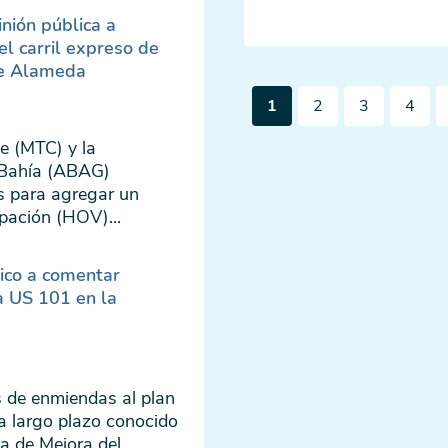
inión pública a
l carril expreso de
de Alameda
Pagination
Página
Página
Página
Págin
1
2
3
4
actual
e (MTC) y la
a Bahía (ABAG)
s para agregar un
upación (HOV)...
lico a comentar
a US 101 en la
 de enmiendas al plan
 a largo plazo conocido
 de Mejora del