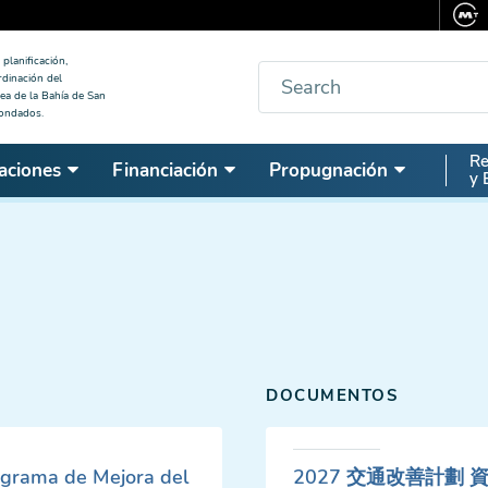
planificación,
Buscar
rdinación del
ea de la Bahía de San
condados.
Seco
Re
aciones
Financiación
Propugnación
y 
Nav
DOCUMENTOS
ograma de Mejora del
2027 交通改善計劃 