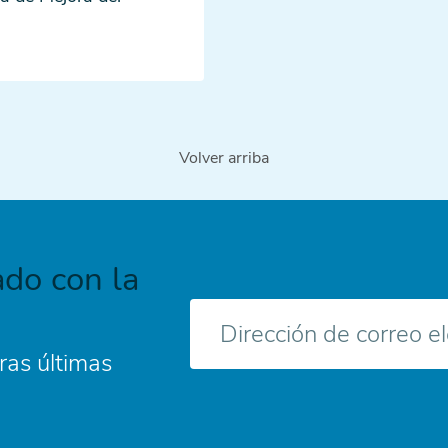
Volver arriba
do con la
Correo
electrónico
ras últimas