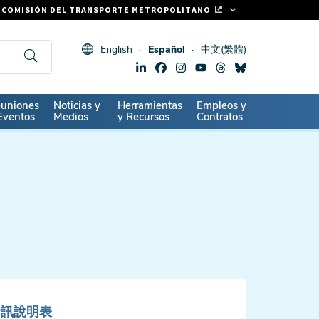
COMISIÓN DEL TRANSPORTE METROPOLITANO
FASTRAK
English
Español
中文(繁體)
CLIPPER CARD
511.ORG
SIGNOS VITALES
ndary
uniones
Noticias y
Herramientas
Empleos y
Eventos
Medios
y Recursos
Contratos
資訊說明表