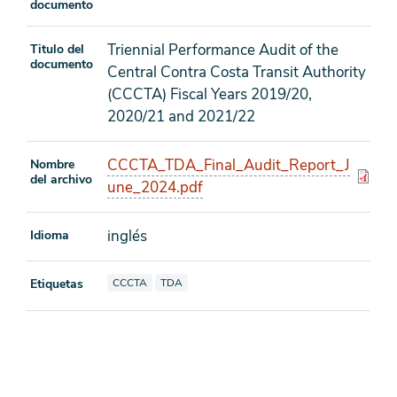
documento
Triennial Performance Audit of the
Titulo del
documento
Central Contra Costa Transit Authority
(CCCTA) Fiscal Years 2019/20,
2020/21 and 2021/22
CCCTA_TDA_Final_Audit_Report_J
Nombre
del archivo
une_2024.pdf
inglés
Idioma
Ver documentos también etiquetados como
Ver documentos también etiquetados como
Etiquetas
CCCTA
TDA