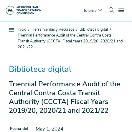
Saltar
To
al
Idioma
contenido
principal
Estás
Inicio
Herramientas y Recursos
Biblioteca digital
Navegación
aquí
Triennial Performance Audit of the Central Contra Costa
de
Transit Authority (CCCTA) Fiscal Years 2019/20, 2020/21 and
subpágina
2021/22
Biblioteca digital
Triennial Performance Audit of the
Central Contra Costa Transit
Authority (CCCTA) Fiscal Years
2019/20, 2020/21 and 2021/22
May 1, 2024
Fecha del