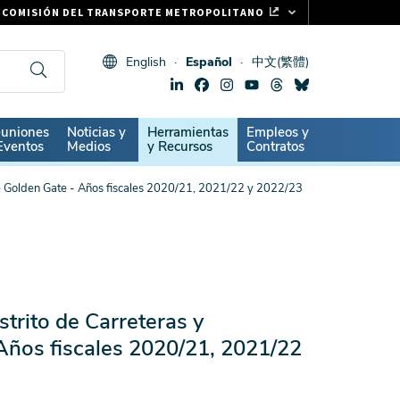
COMISIÓN DEL TRANSPORTE METROPOLITANO
FASTRAK
English
Español
中文(繁體)
CLIPPER CARD
511.ORG
SIGNOS VITALES
ndary
uniones
Noticias y
Herramientas
Empleos y
Eventos
Medios
y Recursos
Contratos
te Golden Gate - Años fiscales 2020/21, 2021/22 y 2022/23
trito de Carreteras y
Años fiscales 2020/21, 2021/22