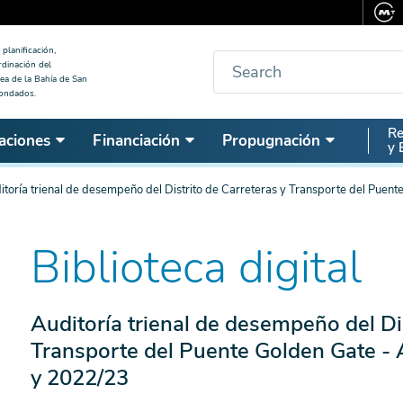
planificación,
Buscar
rdinación del
ea de la Bahía de San
condados.
Seco
Re
aciones
Financiación
Propugnación
y 
Nav
itoría trienal de desempeño del Distrito de Carreteras y Transporte del Puen
Biblioteca digital
Auditoría trienal de desempeño del Dis
Transporte del Puente Golden Gate - 
y 2022/23