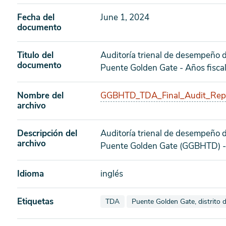
Fecha del
June 1, 2024
documento
Titulo del
Auditoría trienal de desempeño de
documento
Puente Golden Gate - Años fisc
Nombre del
GGBHTD_TDA_Final_Audit_Repo
archivo
Descripción del
Auditoría trienal de desempeño de
archivo
Puente Golden Gate (GGBHTD) - 
Idioma
inglés
Etiquetas
Ver documentos también etiquetados
Ver documentos también eti
TDA
Puente Golden Gate, distrito 