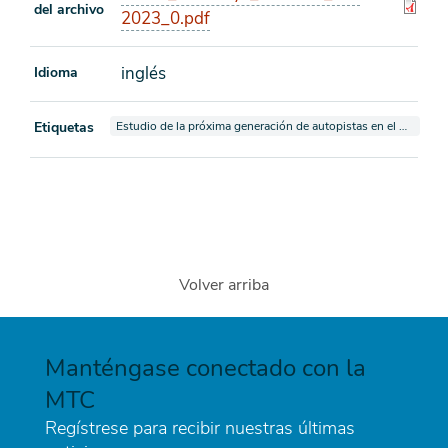
del archivo
2023_0.pdf
inglés
Idioma
Ver documentos también etiquetados como
Etiquetas
Estudio de la próxima generación de autopistas en el Área de la Bahía
Volver arriba
Manténgase conectado con la
MTC
Regístrese para recibir nuestras últimas