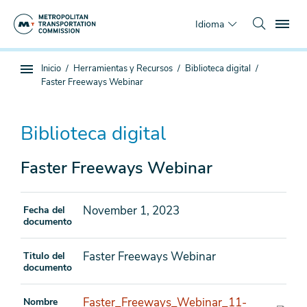
Saltar
To
al
Idioma
contenido
principal
Estás
Inicio
Herramientas y Recursos
Biblioteca digital
Navegación
aquí
Faster Freeways Webinar
de
subpágina
Biblioteca digital
Faster Freeways Webinar
November 1, 2023
Fecha del
documento
Faster Freeways Webinar
Titulo del
documento
Faster_Freeways_Webinar_11-
Nombre