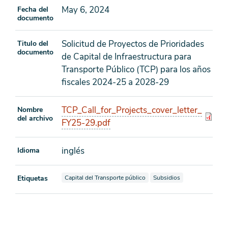
May 6, 2024
Fecha del
documento
Solicitud de Proyectos de Prioridades
Titulo del
documento
de Capital de Infraestructura para
Transporte Público (TCP) para los años
fiscales 2024-25 a 2028-29
TCP_Call_for_Projects_cover_letter_
Nombre
del archivo
FY25-29.pdf
inglés
Idioma
Ver documentos también etiquetados como
Ver documentos también e
Etiquetas
Capital del Transporte público
Subsidios