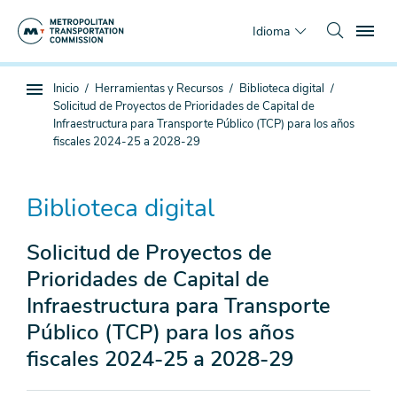
Saltar
To
al
Idioma
contenido
principal
Estás
Inicio
Herramientas y Recursos
Biblioteca digital
Navegación
aquí
Solicitud de Proyectos de Prioridades de Capital de
de
Infraestructura para Transporte Público (TCP) para los años
subpágina
fiscales 2024-25 a 2028-29
Biblioteca digital
Solicitud de Proyectos de
Prioridades de Capital de
Infraestructura para Transporte
Público (TCP) para los años
fiscales 2024-25 a 2028-29