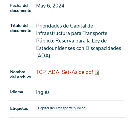
May 6, 2024
Fecha del
documento
Prioridades de Capital de
Titulo del
documento
Infraestructura para Transporte
Público: Reserva para la Ley de
Estadounidenses con Discapacidades
(ADA)
TCP_ADA_Set-Aside.pdf
Nombre
del archivo
inglés
Idioma
Ver documentos también etiquetados como
Etiquetas
Capital del Transporte público