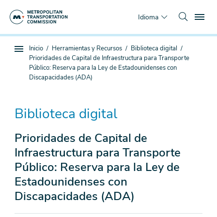
Saltar
To
al
Idioma
contenido
principal
Estás
Inicio
Herramientas y Recursos
Biblioteca digital
Navegación
aquí
Prioridades de Capital de Infraestructura para Transporte
de
Público: Reserva para la Ley de Estadounidenses con
subpágina
Discapacidades (ADA)
Biblioteca digital
Prioridades de Capital de
Infraestructura para Transporte
Público: Reserva para la Ley de
Estadounidenses con
Discapacidades (ADA)