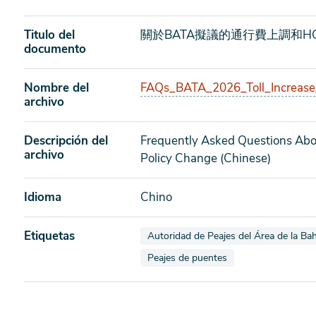
Titulo del
關於BATA擬議的通行費上調和H
documento
Nombre del
FAQs_BATA_2026_Toll_Increase
archivo
Descripción del
Frequently Asked Questions Abo
archivo
Policy Change (Chinese)
Idioma
Chino
Etiquetas
Ver documentos también etiquetados
Autoridad de Peajes del Área de la Bah
Ver documentos también etiquetados
Peajes de puentes