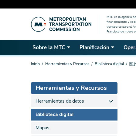
Saltar
MTC es la agencia de 
al
financiamiento y coo
contenido
transporte para el Ár
Francisco de nueve 
principal
Sobre la MTC
Planificación
Oper
Estás
Inicio
Herramientas y Recursos
Biblioteca digital
關
aquí
Herramientas y Recursos
Herramientas de datos
Biblioteca digital
Mapas