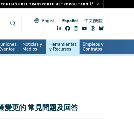
COMISIÓN DEL TRANSPORTE METROPOLITANO
FASTRAK
English
Español
中文(繁體)
CLIPPER CARD
511.ORG
SIGNOS VITALES
ndary
uniones
Noticias y
Herramientas
Empleos y
Eventos
Medios
y Recursos
Contratos
策變更的 常見問題及回答