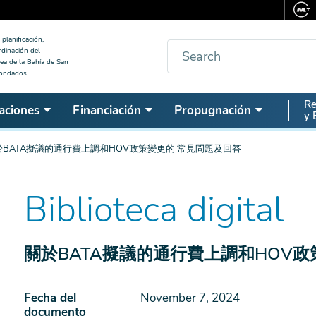
planificación,
Buscar
rdinación del
ea de la Bahía de San
condados.
Seco
Re
aciones
Financiación
Propugnación
y 
Nav
於BATA擬議的通行費上調和HOV政策變更的 常見問題及回答
Biblioteca digital
關於BATA擬議的通行費上調和HOV政
Fecha del
November 7, 2024
documento