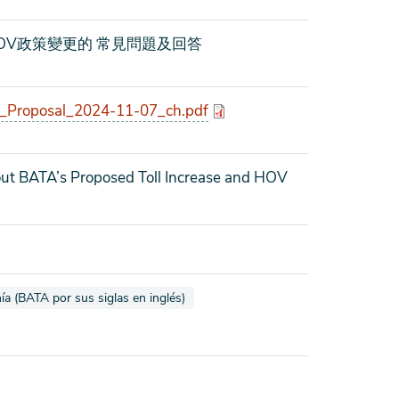
OV政策變更的 常見問題及回答
_Proposal_2024-11-07_ch.pdf
ut BATA’s Proposed Toll Increase and HOV
 como
ía (BATA por sus siglas en inglés)
 como