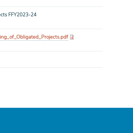
jects FFY2023-24
g_of_Obligated_Projects.pdf