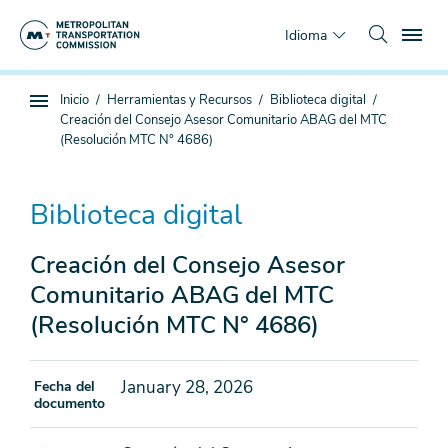
Saltar
To
al
Idioma
contenido
principal
Estás
Inicio
Herramientas y Recursos
Biblioteca digital
Navegación
aquí
Creación del Consejo Asesor Comunitario ABAG del MTC
de
(Resolución MTC N° 4686)
subpágina
Biblioteca digital
Creación del Consejo Asesor
Comunitario ABAG del MTC
(Resolución MTC N° 4686)
January 28, 2026
Fecha del
documento