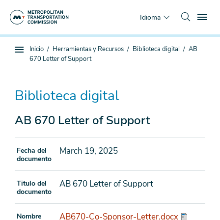
Saltar
To
al
Idioma
contenido
principal
Estás
Inicio
Herramientas y Recursos
Biblioteca digital
AB
Navegación
aquí
670 Letter of Support
de
subpágina
Biblioteca digital
AB 670 Letter of Support
March 19, 2025
Fecha del
documento
AB 670 Letter of Support
Titulo del
documento
AB670-Co-Sponsor-Letter.docx
Nombre