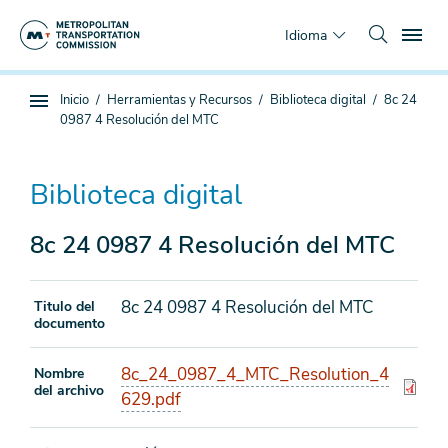
Saltar
To
al
Idioma
contenido
principal
Estás
Inicio
Herramientas y Recursos
Biblioteca digital
8c 24
Navegación
aquí
0987 4 Resolución del MTC
de
subpágina
Biblioteca digital
8c 24 0987 4 Resolución del MTC
8c 24 0987 4 Resolución del MTC
Titulo del
documento
8c_24_0987_4_MTC_Resolution_4
Nombre
del archivo
629.pdf