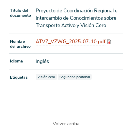
Proyecto de Coordinación Regional e
Titulo del
documento
Intercambio de Conocimientos sobre
Transporte Activo y Visión Cero
ATVZ_VZWG_2025-07-10.pdf
Nombre
del archivo
inglés
Idioma
Ver documentos también etiquetados como
Ver documentos también etiquetados como
Etiquetas
Visión cero
Seguridad peatonal
Volver arriba