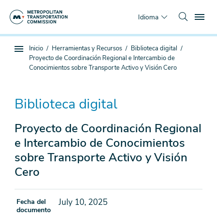
Saltar
To
al
Idioma
contenido
principal
Estás
Inicio
Herramientas y Recursos
Biblioteca digital
Navegación
aquí
Proyecto de Coordinación Regional e Intercambio de
de
Conocimientos sobre Transporte Activo y Visión Cero
subpágina
Biblioteca digital
Proyecto de Coordinación Regional
e Intercambio de Conocimientos
sobre Transporte Activo y Visión
Cero
July 10, 2025
Fecha del
documento