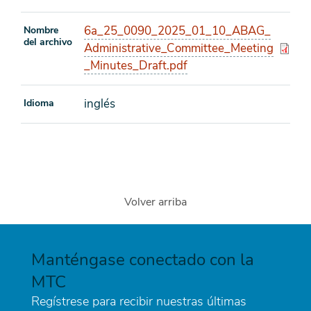
6a_25_0090_2025_01_10_ABAG_
Nombre
del archivo
Administrative_Committee_Meeting
_Minutes_Draft.pdf
inglés
Idioma
Volver arriba
Manténgase conectado con la
MTC
Regístrese para recibir nuestras últimas