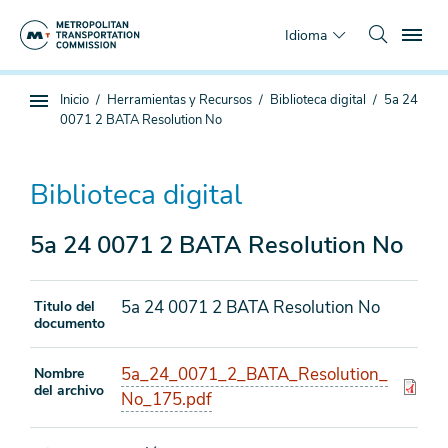
Saltar
To
al
Idioma
contenido
principal
Estás
Inicio
Herramientas y Recursos
Biblioteca digital
5a 24
Navegación
aquí
0071 2 BATA Resolution No
de
subpágina
Biblioteca digital
5a 24 0071 2 BATA Resolution No
5a 24 0071 2 BATA Resolution No
Titulo del
documento
5a_24_0071_2_BATA_Resolution_
Nombre
del archivo
No_175.pdf