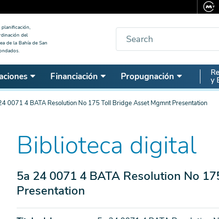
planificación,
Buscar
rdinación del
ea de la Bahía de San
condados.
Seco
Re
aciones
Financiación
Propugnación
y 
Nav
24 0071 4 BATA Resolution No 175 Toll Bridge Asset Mgmnt Presentation
Biblioteca digital
5a 24 0071 4 BATA Resolution No 175
Presentation