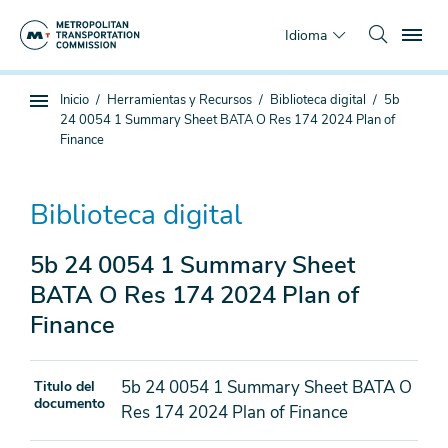
Saltar
To
al
Idioma
contenido
principal
Estás
Inicio
Herramientas y Recursos
Biblioteca digital
5b
Navegación
aquí
24 0054 1 Summary Sheet BATA O Res 174 2024 Plan of
de
Finance
subpágina
Biblioteca digital
5b 24 0054 1 Summary Sheet
BATA O Res 174 2024 Plan of
Finance
5b 24 0054 1 Summary Sheet BATA O
Titulo del
documento
Res 174 2024 Plan of Finance