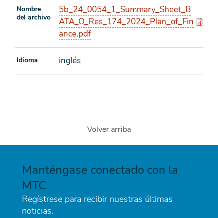
5b_24_0054_1_Summary_Sheet_B
Nombre
del archivo
ATA_O_Res_174_2024_Plan_of_Fin
ance.pdf
inglés
Idioma
Volver arriba
Manténgase conectado con la
MTC
Regístrese para recibir nuestras últimas
noticias.