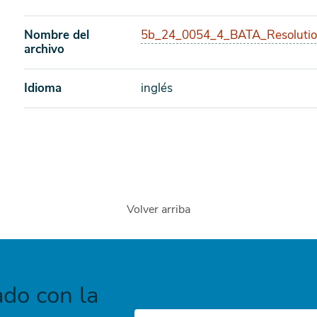
Nombre del
5b_24_0054_4_BATA_Resolutio
archivo
Idioma
inglés
Volver arriba
do con la