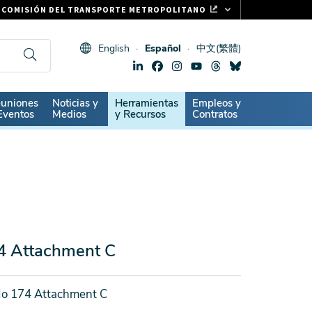
COMISIÓN DEL TRANSPORTE METROPOLITANO
FASTRAK
English
Español
中文(繁體)
CLIPPER CARD
511.ORG
SIGNOS VITALES
ndary
uniones
Noticias y
Herramientas
Empleos y
Eventos
Medios
y Recursos
Contratos
4 Attachment C
No 174 Attachment C