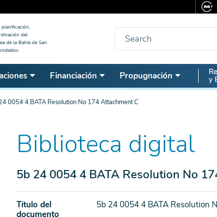
planificación,
Buscar
rdinación del
ea de la Bahía de San
condados.
Seco
Re
aciones
Financiación
Propugnación
y 
Nav
24 0054 4 BATA Resolution No 174 Attachment C
Biblioteca digital
5b 24 0054 4 BATA Resolution No 17
Titulo del
5b 24 0054 4 BATA Resolution 
documento