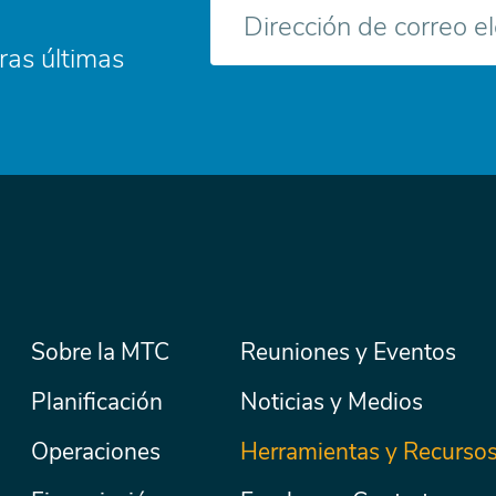
Correo
electrónico
ras últimas
Menú
Sobre la MTC
Reuniones y Eventos
Secondary
Nav
principal
Planificación
Noticias y Medios
Operaciones
Herramientas y Recurso