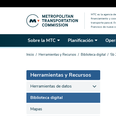
Saltar
MTC es la agencia de 
al
financiamiento y coo
contenido
transporte para el Ár
Francisco de nueve 
principal
Sobre la MTC
Planificación
Oper
Estás
Inicio
Herramientas y Recursos
Biblioteca digital
5b 
aquí
Herramientas y Recursos
Herramientas de datos
Biblioteca digital
Mapas