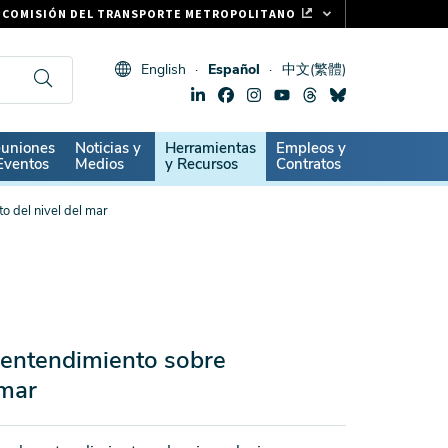
COMISIÓN DEL TRANSPORTE METROPOLITANO
FASTRAK
English
Español
中文(繁體)
CLIPPER CARD
511.ORG
SIGNOS VITALES
ndary
uniones
Noticias y
Herramientas
Empleos y
Eventos
Medios
y Recursos
Contratos
 del nivel del mar
entendimiento sobre
 mar