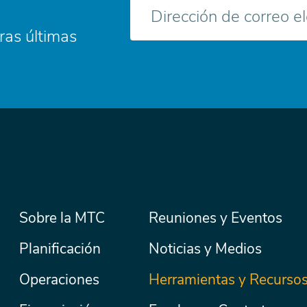
Correo
electrónico
ras últimas
Menú
Sobre la MTC
Reuniones y Eventos
Secondary
Nav
principal
Planificación
Noticias y Medios
Operaciones
Herramientas y Recurso