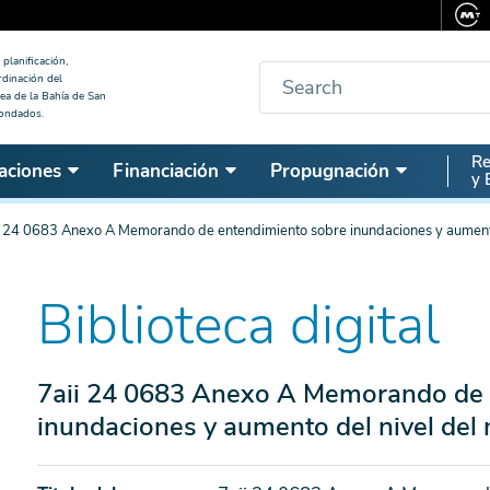
planificación,
Buscar
rdinación del
ea de la Bahía de San
condados.
Seco
Re
aciones
Financiación
Propugnación
y 
Nav
i 24 0683 Anexo A Memorando de entendimiento sobre inundaciones y aumento
Biblioteca digital
7aii 24 0683 Anexo A Memorando de 
inundaciones y aumento del nivel del