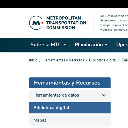
Saltar
MTC es la agencia de 
al
financiamiento y coo
contenido
transporte para el Ár
Francisco de nueve 
principal
Sobre la MTC
Planificación
Oper
Estás
Inicio
Herramientas y Recursos
Biblioteca digital
7ai
aquí
Herramientas y Recursos
Herramientas de datos
Biblioteca digital
Mapas