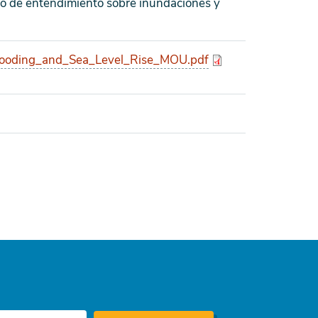
 de entendimiento sobre inundaciones y
looding_and_Sea_Level_Rise_MOU.pdf