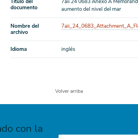
Titulo del
7aii 24 0683 Anexo A Memorando
documento
aumento del nivel del mar
Nombre del
7aii_24_0683_Attachment_A_F
archivo
Idioma
inglés
Volver arriba
do con la