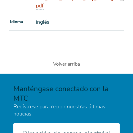
pdf
inglés
Idioma
Volver arriba
Manténgase conectado con la
MTC
Regístrese para recibir nuestras últimas
noticias.
Correo