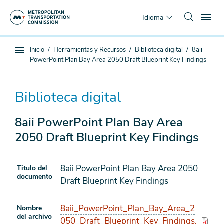
Saltar
To
al
Idioma
contenido
principal
Estás
Inicio
Herramientas y Recursos
Biblioteca digital
8aii
Navegación
aquí
PowerPoint Plan Bay Area 2050 Draft Blueprint Key Findings
de
subpágina
Biblioteca digital
8aii PowerPoint Plan Bay Area
2050 Draft Blueprint Key Findings
8aii PowerPoint Plan Bay Area 2050
Titulo del
documento
Draft Blueprint Key Findings
8aii_PowerPoint_Plan_Bay_Area_2
Nombre
del archivo
050_Draft_Blueprint_Key_Findings.