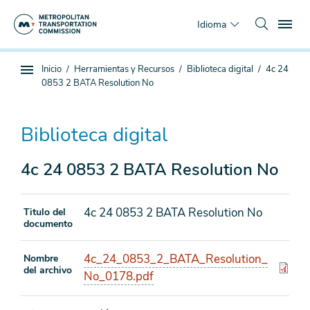
Saltar
To
al
Idioma
contenido
principal
Estás
Inicio
Herramientas y Recursos
Biblioteca digital
4c 24
Navegación
aquí
0853 2 BATA Resolution No
de
subpágina
Biblioteca digital
4c 24 0853 2 BATA Resolution No
4c 24 0853 2 BATA Resolution No
Titulo del
documento
4c_24_0853_2_BATA_Resolution_
Nombre
del archivo
No_0178.pdf