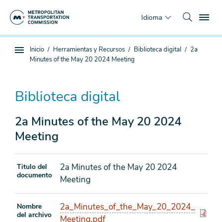
Saltar
To
al
Idioma
contenido
principal
Estás
Inicio
Herramientas y Recursos
Biblioteca digital
2a
Navegación
aquí
Minutes of the May 20 2024 Meeting
de
subpágina
Biblioteca digital
2a Minutes of the May 20 2024
Meeting
2a Minutes of the May 20 2024
Titulo del
documento
Meeting
2a_Minutes_of_the_May_20_2024_
Nombre
del archivo
Meeting.pdf