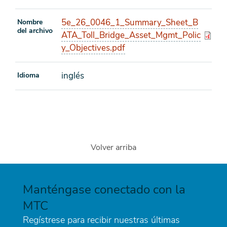
5e_26_0046_1_Summary_Sheet_B
Nombre
del archivo
ATA_Toll_Bridge_Asset_Mgmt_Polic
y_Objectives.pdf
inglés
Idioma
Volver arriba
Manténgase conectado con la
MTC
Regístrese para recibir nuestras últimas