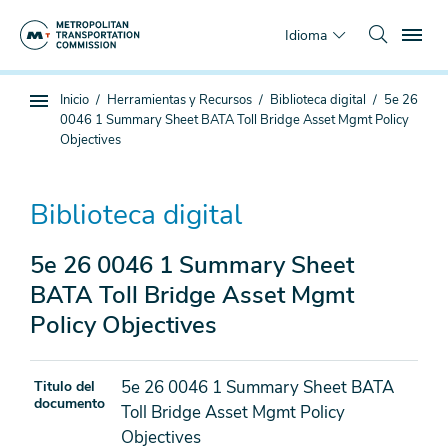
Saltar
To
al
Idioma
contenido
principal
Estás
Inicio
Herramientas y Recursos
Biblioteca digital
5e 26
Navegación
aquí
0046 1 Summary Sheet BATA Toll Bridge Asset Mgmt Policy
de
Objectives
subpágina
Biblioteca digital
5e 26 0046 1 Summary Sheet
BATA Toll Bridge Asset Mgmt
Policy Objectives
5e 26 0046 1 Summary Sheet BATA
Titulo del
documento
Toll Bridge Asset Mgmt Policy
Objectives