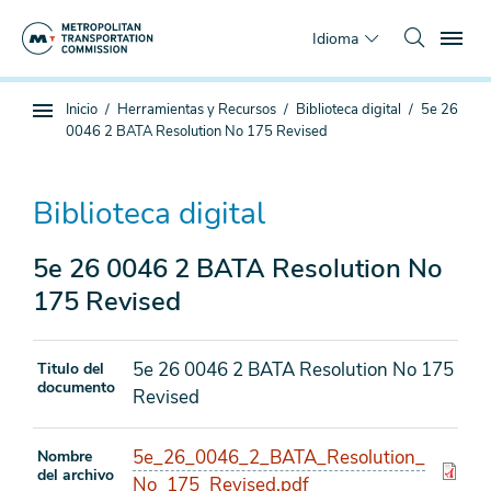
Saltar
To
al
Idioma
contenido
principal
Estás
Inicio
Herramientas y Recursos
Biblioteca digital
5e 26
Navegación
aquí
0046 2 BATA Resolution No 175 Revised
de
subpágina
Biblioteca digital
5e 26 0046 2 BATA Resolution No
175 Revised
5e 26 0046 2 BATA Resolution No 175
Titulo del
documento
Revised
5e_26_0046_2_BATA_Resolution_
Nombre
del archivo
No_175_Revised.pdf