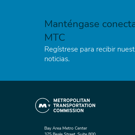
Manténgase conecta
MTC
Regístrese para recibir nuest
noticias.
Bay Area Metro Center
375 Beale Street, Suite 800