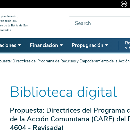
planificación,
Buscar
rdinación del
ea de la Bahía de San
condados.
Seco
Re
aciones
Financiación
Propugnación
y 
Nav
puesta: Directrices del Programa de Recursos y Empoderamiento de la Acción 
Biblioteca digital
Propuesta: Directrices del Programa
de la Acción Comunitaria (CARE) del P
4604 - Revisada)