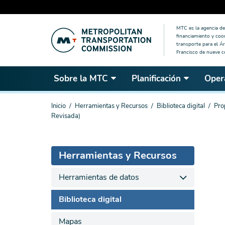
Saltar
MTC es la agencia de 
al
financiamiento y coo
contenido
transporte para el Ár
Francisco de nueve 
principal
Sobre la MTC
Planificación
Oper
Estás
Inicio
Herramientas y Recursos
Biblioteca digital
Pro
aquí
Revisada)
Herramientas y Recursos
Herramientas de datos
Biblioteca digital
Mapas