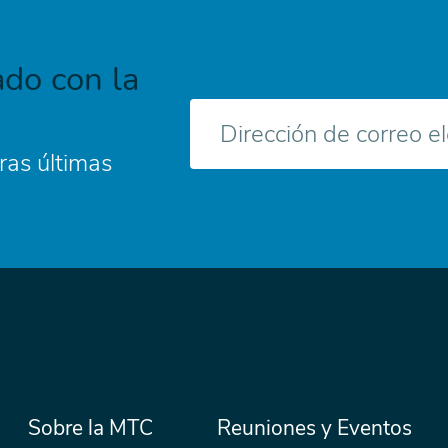
do con la
Correo
electrónico
ras últimas
Menú
Sobre la MTC
Reuniones y Eventos
Secondary
Nav