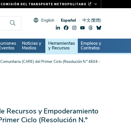
COMISIÓN DEL TRANSPORTE METROPOLITANO
FASTRAK
English
Español
中文(繁體)
CLIPPER CARD
511.ORG
SIGNOS VITALES
ndary
uniones
Noticias y
Herramientas
Empleos y
Eventos
Medios
y Recursos
Contratos
Comunitaria (CARE) del Primer Ciclo (Resolución N.º 4604 -
 de Recursos y Empoderamiento
rimer Ciclo (Resolución N.º