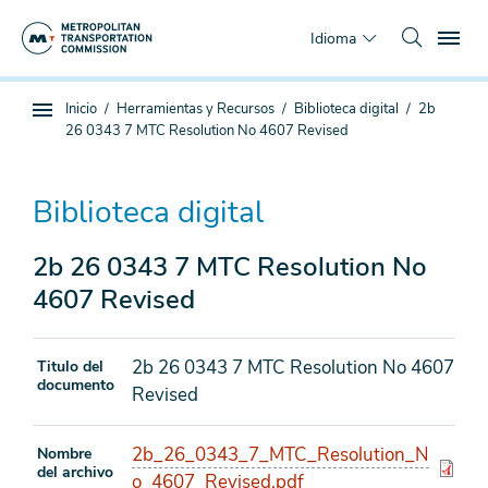
Saltar
To
al
Idioma
contenido
principal
Estás
Inicio
Herramientas y Recursos
Biblioteca digital
2b
Navegación
aquí
26 0343 7 MTC Resolution No 4607 Revised
de
subpágina
Biblioteca digital
2b 26 0343 7 MTC Resolution No
4607 Revised
2b 26 0343 7 MTC Resolution No 4607
Titulo del
documento
Revised
2b_26_0343_7_MTC_Resolution_N
Nombre
del archivo
o_4607_Revised.pdf