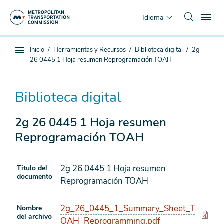
Saltar
To
al
Idioma
contenido
principal
Estás
Inicio
Herramientas y Recursos
Biblioteca digital
2g
Navegación
aquí
26 0445 1 Hoja resumen Reprogramación TOAH
de
subpágina
Biblioteca digital
2g 26 0445 1 Hoja resumen
Reprogramación TOAH
2g 26 0445 1 Hoja resumen
Titulo del
documento
Reprogramación TOAH
2g_26_0445_1_Summary_Sheet_T
Nombre
del archivo
OAH_Reprogramming.pdf