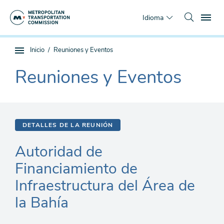
Saltar
To
al
Idioma
contenido
principal
Estás
Inicio
Reuniones y Eventos
Navegación
aquí
de
Reuniones y Eventos
The
subpágina
current
section
is
DETALLES DE LA REUNIÓN
Autoridad de
Financiamiento de
Infraestructura del Área de
la Bahía