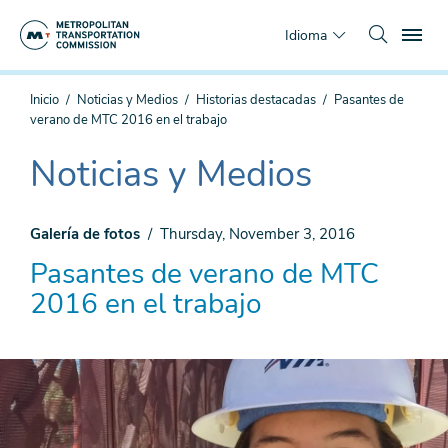
Saltar
To
al
Idioma
contenido
principal
Estás
Inicio
Noticias y Medios
Historias destacadas
Pasantes de
aquí
verano de MTC 2016 en el trabajo
Noticias y Medios
The
current
section
Galería de fotos
Thursday, November 3, 2016
is
Pasantes de verano de MTC
2016 en el trabajo