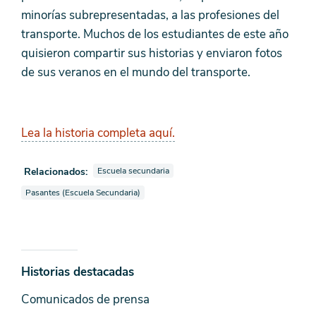
minorías subrepresentadas, a las profesiones del
transporte. Muchos de los estudiantes de este año
quisieron compartir sus historias y enviaron fotos
de sus veranos en el mundo del transporte.
Lea la historia completa aquí.
Ver galerías de fotos también etiquetadas como
Relacionados:
Escuela secundaria
Ver galerías de fotos también etiquetadas como
Pasantes (Escuela Secundaria)
Noticias
Historias destacadas
y
Comunicados de prensa