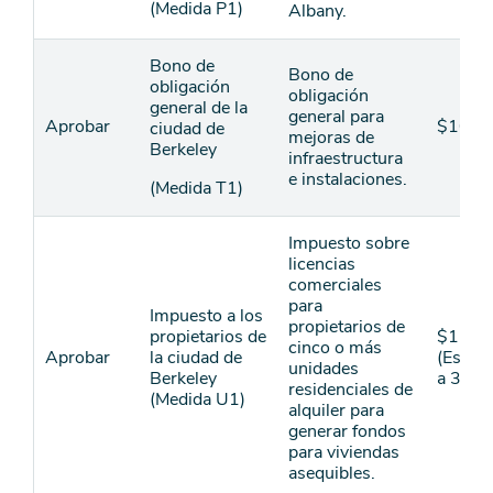
(Medida P1)
Albany.
Bono de
Bono de
obligación
obligación
general de la
general para
Aprobar
$100
ciudad de
mejoras de
Berkeley
infraestructura
e instalaciones.
(Medida T1)
Impuesto sobre
licencias
comerciales
para
Impuesto a los
propietarios de
propietarios de
$120
cinco o más
Aprobar
la ciudad de
(Estim
unidades
Berkeley
a 30 a
residenciales de
(Medida U1)
alquiler para
generar fondos
para viviendas
asequibles.