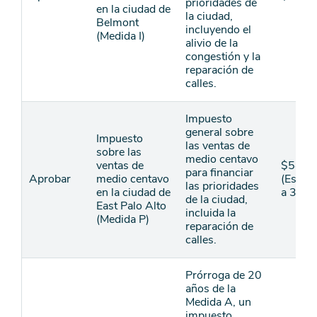
prioridades de
en la ciudad de
la ciudad,
Belmont
incluyendo el
(Medida I)
alivio de la
congestión y la
reparación de
calles.
Impuesto
general sobre
Impuesto
las ventas de
sobre las
medio centavo
ventas de
$54
para financiar
Aprobar
medio centavo
(Estim
las prioridades
en la ciudad de
a 30 a
de la ciudad,
East Palo Alto
incluida la
(Medida P)
reparación de
calles.
Prórroga de 20
años de la
Medida A, un
impuesto