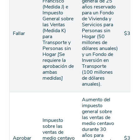
Francisco
general de 25
(Medida J) e
años reservado
Impuesto
para un Fondo
General sobre
de Vivienda y
las Ventas
Servicios para
(Medida K)
Personas sin
Fallar
$3,70
para
Hogar (50
Transporte y
millones de
Personas sin
dólares anuales)
Hogar
[Se
y un Fondo de
requiere la
Inversión en
aprobación de
Transporte
ambas
(100 millones
medidas]
de dólares
anuales).
Aumento del
impuesto
general sobre
las ventas de
Impuesto
medio centavo
sobre las
durante 30
ventas de
años para
Aprobar
medio centavo
$39