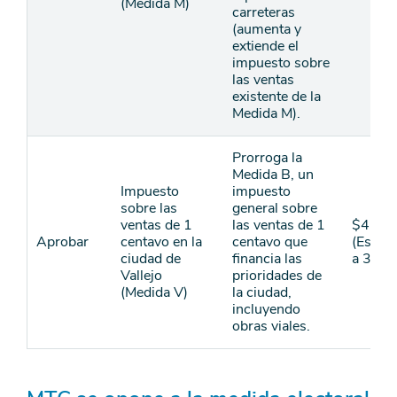
(Medida M)
carreteras
(aumenta y
extiende el
impuesto sobre
las ventas
existente de la
Medida M).
Prorroga la
Medida B, un
Impuesto
impuesto
sobre las
general sobre
ventas de 1
las ventas de 1
$420
Aprobar
centavo en la
centavo que
(Estim
ciudad de
financia las
a 30 a
Vallejo
prioridades de
(Medida V)
la ciudad,
incluyendo
obras viales.