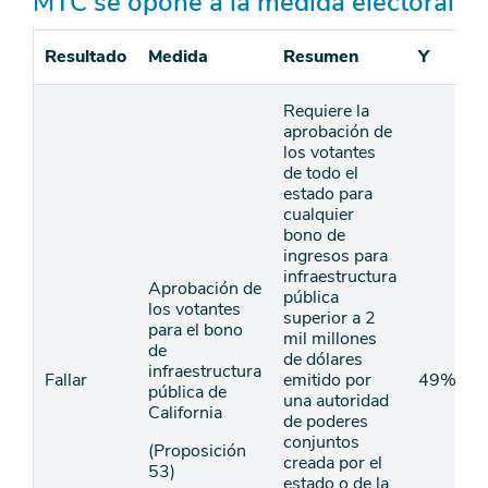
MTC se opone a la medida electoral
Resultado
Medida
Resumen
Y
n
Requiere la
aprobación de
los votantes
de todo el
estado para
cualquier
bono de
ingresos para
infraestructura
Aprobación de
pública
los votantes
superior a 2
para el bono
mil millones
de
de dólares
infraestructura
Fallar
emitido por
49%
pública de
una autoridad
California
de poderes
conjuntos
(Proposición
creada por el
53)
estado o de la