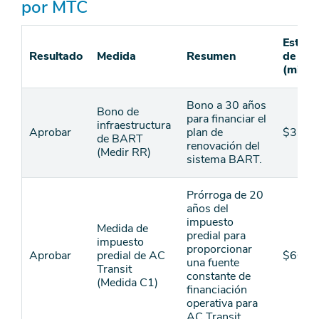
por MTC
Estima
Resultado
Medida
Resumen
de ing
(millo
Bono a 30 años
Bono de
para financiar el
infraestructura
Aprobar
plan de
$3,50
de BART
renovación del
(Medir RR)
sistema BART.
Prórroga de 20
años del
impuesto
Medida de
predial para
impuesto
proporcionar
Aprobar
predial de AC
$600
una fuente
Transit
constante de
(Medida C1)
financiación
operativa para
AC Transit.