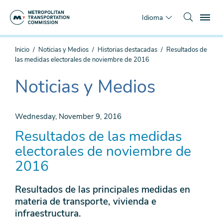
Saltar
To
al
Idioma
contenido
principal
Estás
Inicio
Noticias y Medios
Historias destacadas
Resultados de
aquí
las medidas electorales de noviembre de 2016
Noticias y Medios
The
current
section
Wednesday, November 9, 2016
is
Resultados de las medidas
electorales de noviembre de
2016
Resultados de las principales medidas en
materia de transporte, vivienda e
infraestructura.