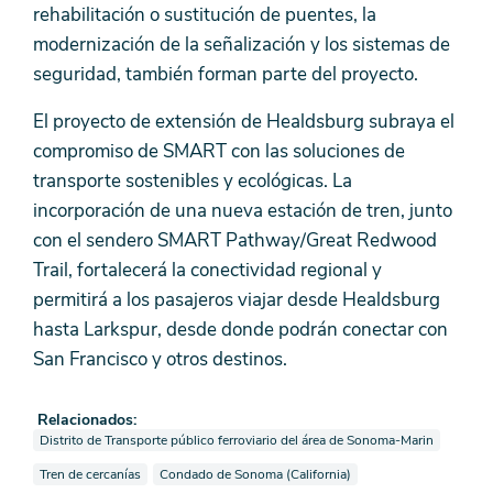
rehabilitación o sustitución de puentes, la
modernización de la señalización y los sistemas de
seguridad, también forman parte del proyecto.
El proyecto de extensión de Healdsburg subraya el
compromiso de SMART con las soluciones de
transporte sostenibles y ecológicas. La
incorporación de una nueva estación de tren, junto
con el sendero SMART Pathway/Great Redwood
Trail, fortalecerá la conectividad regional y
permitirá a los pasajeros viajar desde Healdsburg
hasta Larkspur, desde donde podrán conectar con
San Francisco y otros destinos.
Relacionados:
Ver noticias también etiquetadas como
Distrito de Transporte público ferroviario del área de Sonoma-Marin
Ver noticias también etiquetadas como
Ver noticias también etiquetadas como
Tren de cercanías
Condado de Sonoma (California)