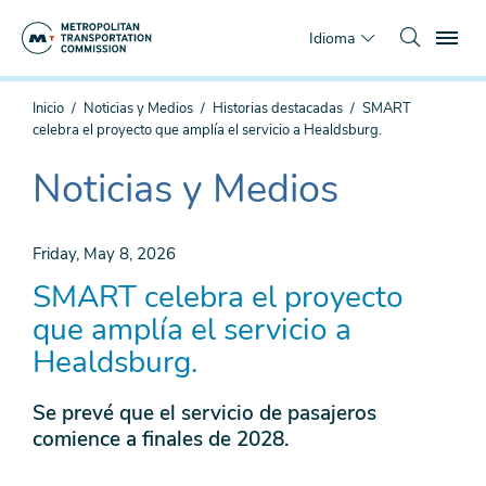
Saltar
To
al
Idioma
contenido
principal
Estás
Inicio
Noticias y Medios
Historias destacadas
SMART
aquí
celebra el proyecto que amplía el servicio a Healdsburg.
Noticias y Medios
The
current
section
Friday, May 8, 2026
is
SMART celebra el proyecto
que amplía el servicio a
Healdsburg.
Se prevé que el servicio de pasajeros
comience a finales de 2028.