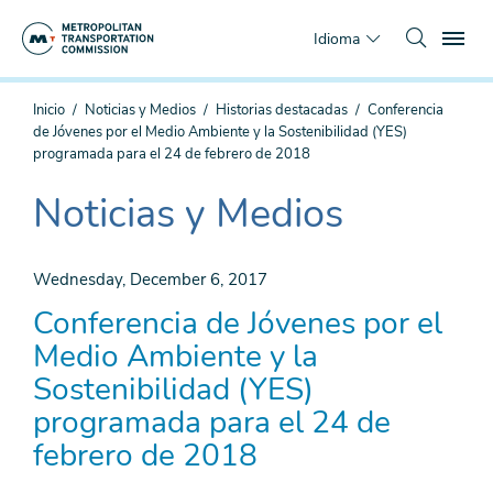
Saltar
To
al
Idioma
contenido
principal
Estás
Inicio
Noticias y Medios
Historias destacadas
Conferencia
aquí
de Jóvenes por el Medio Ambiente y la Sostenibilidad (YES)
programada para el 24 de febrero de 2018
Noticias y Medios
The
current
section
Wednesday, December 6, 2017
is
Conferencia de Jóvenes por el
Medio Ambiente y la
Sostenibilidad (YES)
programada para el 24 de
febrero de 2018