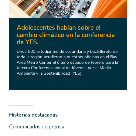
Adolescentes hablan sobre el
cambio climático en la conferencia
de YES.
Unos 500 estudiantes de secundaria y bachillerato de
toda la región acudieron a nuestras oficinas en el Bay
Area Metro Center el último sábado de febrero para la
tercera Conferencia anual de Jóvenes por el Medio
Ambiente y la Sostenibilidad (YES).
Noticias
Historias destacadas
y
Comunicados de prensa
Medios