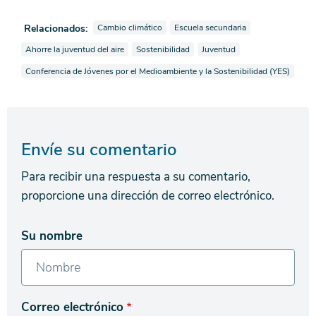
Ver noticias también etiquetadas como
Ver noticias también etiquetadas com
Relacionados:
Cambio climático
Escuela secundaria
Ver noticias también etiquetadas como
Ver noticias también etiquetadas como
Ver noticias también etiqueta
Ahorre la juventud del aire
Sostenibilidad
Juventud
Ver noticias también etiquetadas como
Conferencia de Jóvenes por el Medioambiente y la Sostenibilidad (YES)
Envíe su comentario
Para recibir una respuesta a su comentario,
proporcione una dirección de correo electrónico.
Su nombre
Correo electrónico