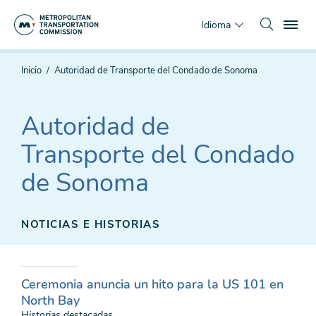
Saltar
To
al
Idioma
contenido
principal
Estás
Inicio
Autoridad de Transporte del Condado de Sonoma
aquí
Autoridad de
Transporte del Condado
de Sonoma
NOTICIAS E HISTORIAS
Ceremonia anuncia un hito para la US 101 en
North Bay
Historias destacadas