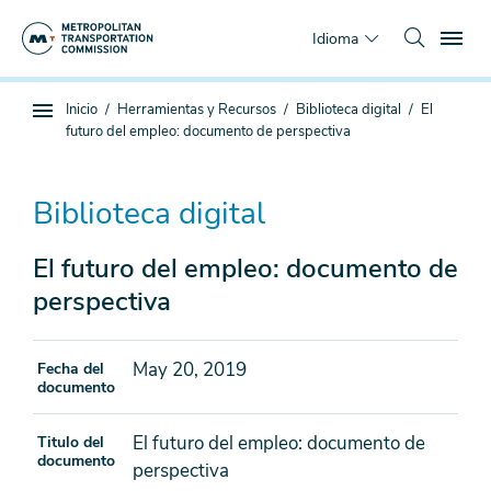
Saltar
To
al
Idioma
contenido
principal
Estás
Inicio
Herramientas y Recursos
Biblioteca digital
El
Navegación
aquí
futuro del empleo: documento de perspectiva
de
subpágina
Biblioteca digital
El futuro del empleo: documento de
perspectiva
May 20, 2019
Fecha del
documento
El futuro del empleo: documento de
Titulo del
documento
perspectiva