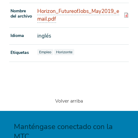
Horizon_FutureofJobs_May2019_e
Nombre
del archivo
mail.pdf
inglés
Idioma
Ver documentos también etiquetados como
Ver documentos también etiquetados como
Etiquetas
Empleo
Horizonte
Volver arriba
Manténgase conectado con la
MTC