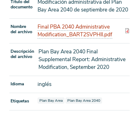
Modificación administrativa del Plan
Titulo del
documento
Bay Area 2040 de septiembre de 2020
Final PBA 2040 Administrative
Nombre
del archivo
Modification_BART2SVPHII.pdf
Plan Bay Area 2040 Final
Descripción
del archivo
Supplemental Report: Administrative
Modification, September 2020
inglés
Idioma
Ver documentos también etiquetados como
Ver documentos también etiquetados como
Etiquetas
Plan Bay Area
Plan Bay Area 2040