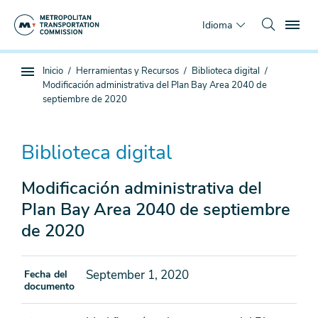
Saltar
To
al
Idioma
contenido
principal
Estás
Inicio
Herramientas y Recursos
Biblioteca digital
Navegación
aquí
Modificación administrativa del Plan Bay Area 2040 de
de
septiembre de 2020
subpágina
Biblioteca digital
Modificación administrativa del
Plan Bay Area 2040 de septiembre
de 2020
September 1, 2020
Fecha del
documento