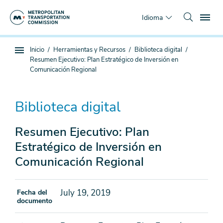
Saltar
To
al
Idioma
contenido
principal
Estás
Inicio
Herramientas y Recursos
Biblioteca digital
Navegación
aquí
Resumen Ejecutivo: Plan Estratégico de Inversión en
de
Comunicación Regional
subpágina
Biblioteca digital
Resumen Ejecutivo: Plan
Estratégico de Inversión en
Comunicación Regional
July 19, 2019
Fecha del
documento