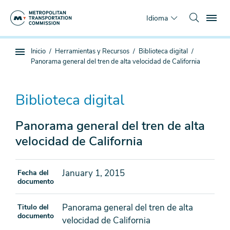
Saltar
To
al
Idioma
contenido
principal
Estás
Inicio
Herramientas y Recursos
Biblioteca digital
Navegación
aquí
Panorama general del tren de alta velocidad de California
de
subpágina
Biblioteca digital
Panorama general del tren de alta
velocidad de California
January 1, 2015
Fecha del
documento
Panorama general del tren de alta
Titulo del
documento
velocidad de California