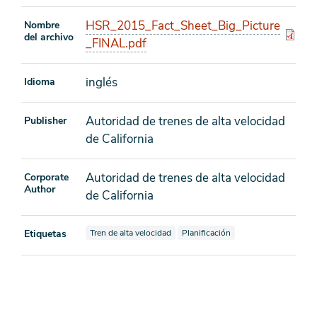
HSR_2015_Fact_Sheet_Big_Picture
Nombre
del archivo
_FINAL.pdf
inglés
Idioma
Autoridad de trenes de alta velocidad
Publisher
de California
Autoridad de trenes de alta velocidad
Corporate
Author
de California
Ver documentos también etiquetados como
Ver documentos también etiquetad
Etiquetas
Tren de alta velocidad
Planificación