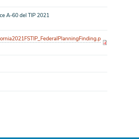
ce A-60 del TIP 2021
rnia2021FSTIP_FederalPlanningFinding.p
 como