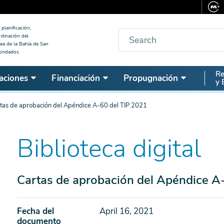
planificación,
Buscar
rdinación del
ea de la Bahía de San
condados.
Seco
Re
aciones
Financiación
Propugnación
y 
Nav
tas de aprobación del Apéndice A-60 del TIP 2021
Biblioteca digital
Cartas de aprobación del Apéndice A
Fecha del
April 16, 2021
documento