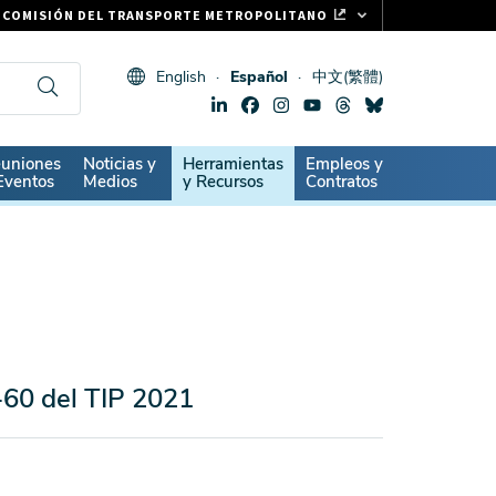
COMISIÓN DEL TRANSPORTE METROPOLITANO
FASTRAK
English
Español
中文(繁體)
CLIPPER CARD
511.ORG
SIGNOS VITALES
ndary
uniones
Noticias y
Herramientas
Empleos y
Eventos
Medios
y Recursos
Contratos
-60 del TIP 2021