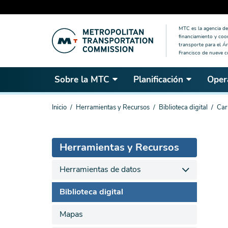
Saltar
MTC es la agencia de 
al
financiamiento y coo
contenido
transporte para el Ár
Francisco de nueve 
principal
Sobre la MTC
Planificación
Oper
Estás
Inicio
Herramientas y Recursos
Biblioteca digital
Car
aquí
Herramientas y Recursos
Herramientas de datos
Biblioteca digital
Mapas