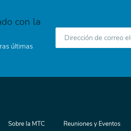
do con la
Correo
electrónico
ras últimas
Menú
Sobre la MTC
Reuniones y Eventos
Secondary
Nav