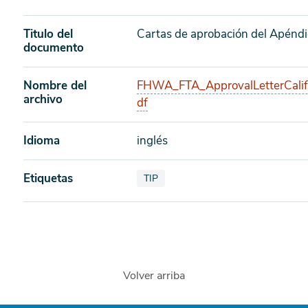
Titulo del
Cartas de aprobación del Apéndi
documento
Nombre del
FHWA_FTA_ApprovalLetterCalifo
archivo
df
Idioma
inglés
Etiquetas
Ver documentos también etiquetados
TIP
Volver arriba