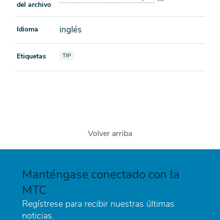
del archivo
inglés
Idioma
Ver documentos también etiquetados como
Etiquetas
TIP
Volver arriba
Manténgase conectado con la
MTC
Regístrese para recibir nuestras últimas
noticias.