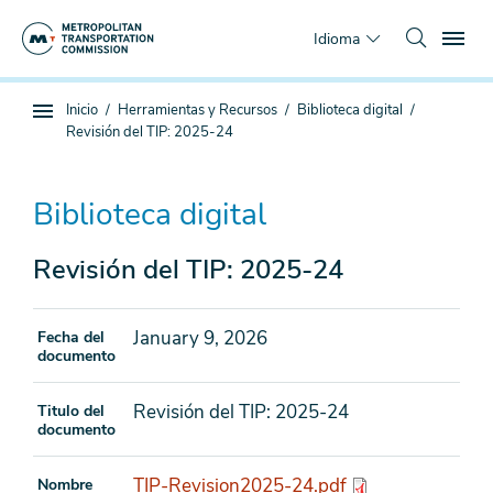
Saltar
To
al
Idioma
contenido
principal
Estás
Inicio
Herramientas y Recursos
Biblioteca digital
Navegación
aquí
Revisión del TIP: 2025-24
de
subpágina
Biblioteca digital
Revisión del TIP: 2025-24
January 9, 2026
Fecha del
documento
Revisión del TIP: 2025-24
Titulo del
documento
TIP-Revision2025-24.pdf
Nombre