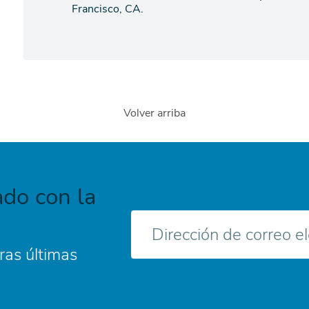
agenda
Francisco, CA.
Volver arriba
do con la
Correo
electrónico
ras últimas