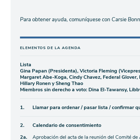
Para obtener ayuda, comuníquese con Carsie Bonn
ELEMENTOS DE LA AGENDA
Lista
Gina Papan (Presidenta), Victoria Fleming (Vicepres
Margaret Abe-Koga, Cindy Chavez, Federal Glover, 
Hillary Ronen y Sheng Thao
Miembros sin derecho a voto: Dina El-Tawansy, Libb
Ítem
1.
Llamar para ordenar / pasar lista / confirmar 
de
Ítem
2.
Calendario de consentimiento
agenda
Ítem
2a.
Aprobación del acta de la reunión del Comité de
de