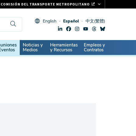
COMISIÓN DEL TRANSPORTE METROPOLITANO
FASTRAK
English
Español
中文(繁體)
CLIPPER CARD
511.ORG
SIGNOS VITALES
ndary
uniones
Noticias y
Herramientas
Empleos y
Eventos
Medios
y Recursos
Contratos