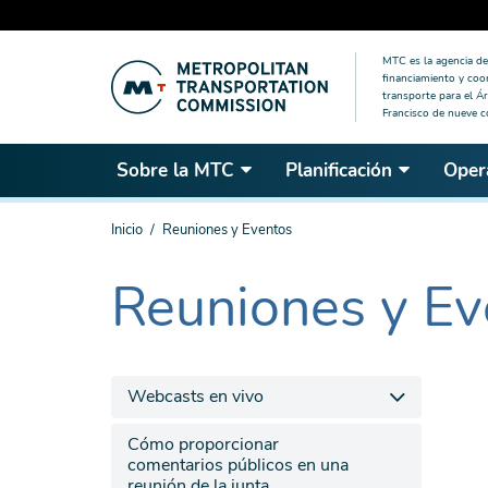
Saltar
MTC es la agencia de 
al
financiamiento y coo
contenido
transporte para el Ár
Francisco de nueve 
principal
Sobre la MTC
Planificación
Oper
Estás
Inicio
Reuniones y Eventos
aquí
Reuniones y Ev
The
current
section
is
Webcasts en vivo
Cómo proporcionar
comentarios públicos en una
reunión de la junta