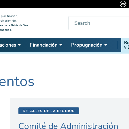
planificación,
Buscar
rdinación del
ea de la Bahía de San
condados.
Seco
Re
aciones
Financiación
Propugnación
y 
Nav
entos
DETALLES DE LA REUNIÓN
Comité de Administración