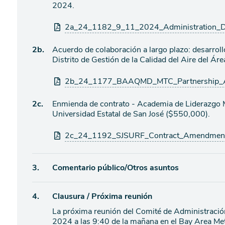
2024.
agenda
de
agenda
Archivos
2a_24_1182_9_11_2024_Administration_Dr
adjuntos
Ítem
2b.
Acuerdo de colaboración a largo plazo: desarroll
Distrito de Gestión de la Calidad del Aire del Ár
de
agenda
Archivos
2b_24_1177_BAAQMD_MTC_Partnership_A
adjuntos
Ítem
2c.
Enmienda de contrato - Academia de Liderazgo M
Universidad Estatal de San José ($550,000).
de
agenda
Archivos
2c_24_1192_SJSURF_Contract_Amendment
adjuntos
Ítem
3.
Comentario público/Otros asuntos
de
Ítem
4.
Clausura / Próxima reunión
agenda
La próxima reunión del Comité de Administració
de
2024 a las 9:40 de la mañana en el Bay Area Met