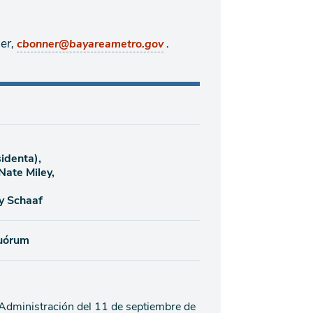
er,
.
cbonner@bayareametro.gov
identa),
Nate Miley,
y Schaaf
quórum
 Administración del 11 de septiembre de