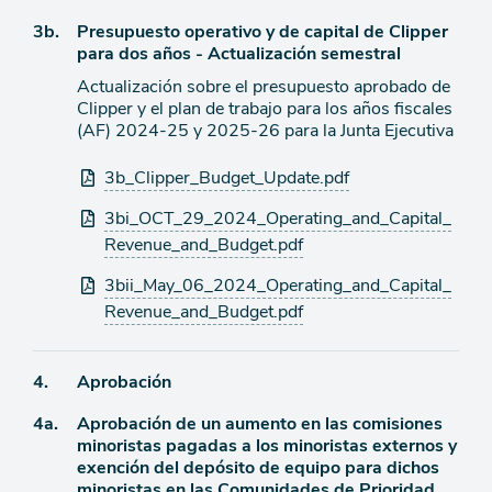
Ítem
3b.
Presupuesto operativo y de capital de Clipper
para dos años - Actualización semestral
de
Actualización sobre el presupuesto aprobado de
agenda
Clipper y el plan de trabajo para los años fiscales
(AF) 2024-25 y 2025-26 para la Junta Ejecutiva
Archivos
3b_Clipper_Budget_Update.pdf
adjuntos
3bi_OCT_29_2024_Operating_and_Capital_
Revenue_and_Budget.pdf
3bii_May_06_2024_Operating_and_Capital_
Revenue_and_Budget.pdf
Ítem
4.
Aprobación
Ítem
4a.
Aprobación de un aumento en las comisiones
de
minoristas pagadas a los minoristas externos y
agenda
de
exención del depósito de equipo para dichos
agenda
minoristas en las Comunidades de Prioridad