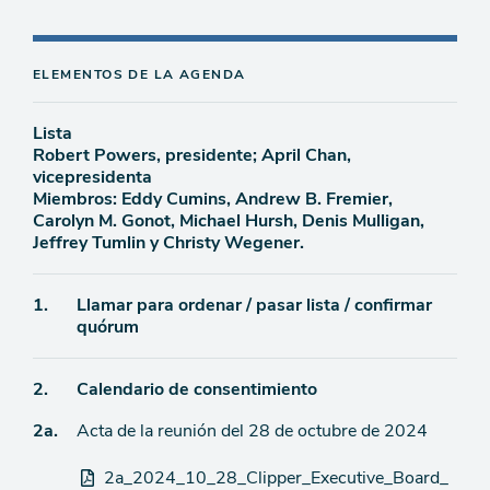
ELEMENTOS DE LA AGENDA
Lista
Robert Powers, presidente; April Chan,
vicepresidenta
Miembros: Eddy Cumins, Andrew B. Fremier,
Carolyn M. Gonot, Michael Hursh, Denis Mulligan,
Jeffrey Tumlin y Christy Wegener.
Ítem
1.
Llamar para ordenar / pasar lista / confirmar
quórum
de
agenda
Ítem
2.
Calendario de consentimiento
Ítem
2a.
Acta de la reunión del 28 de octubre de 2024
de
agenda
de
Archivos
2a_2024_10_28_Clipper_Executive_Board_