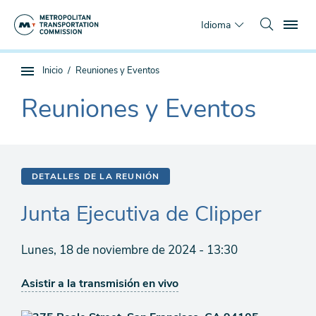
Saltar
To
al
Idioma
contenido
principal
Estás
Inicio
Reuniones y Eventos
Navegación
aquí
de
Reuniones y Eventos
The
subpágina
current
section
is
DETALLES DE LA REUNIÓN
Junta Ejecutiva de Clipper
Lunes, 18 de noviembre de 2024 - 13:30
Asistir a la transmisión en vivo