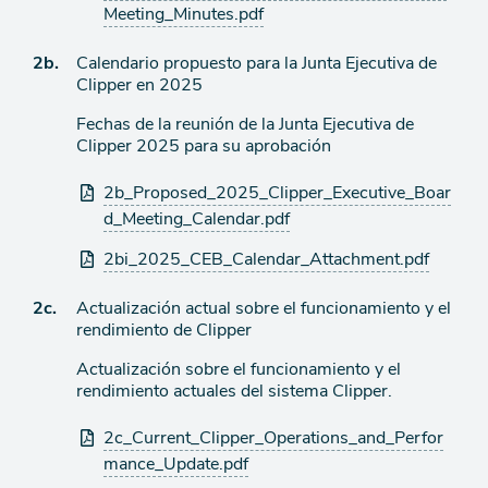
agenda
adjuntos
Meeting_Minutes.pdf
Ítem
2b.
Calendario propuesto para la Junta Ejecutiva de
Clipper en 2025
de
Fechas de la reunión de la Junta Ejecutiva de
agenda
Clipper 2025 para su aprobación
Archivos
2b_Proposed_2025_Clipper_Executive_Boar
adjuntos
d_Meeting_Calendar.pdf
2bi_2025_CEB_Calendar_Attachment.pdf
Ítem
2c.
Actualización actual sobre el funcionamiento y el
rendimiento de Clipper
de
Actualización sobre el funcionamiento y el
agenda
rendimiento actuales del sistema Clipper.
Archivos
2c_Current_Clipper_Operations_and_Perfor
adjuntos
mance_Update.pdf