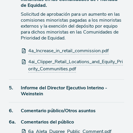
de Equidad.
Solicitud de aprobación para un aumento en las
comisiones minoristas pagadas a los minoristas
externos y la exención del depósito por equipo
para dichos minoristas en las Comunidades de
Prioridad de Equidad.
Archivos
4a_Increase_in_retail_commission.pdf
adjuntos
4ai_Clipper_Retail_Locations_and_Equity_Pri
ority_Communities.pdf
Ítem
5.
Informe del Director Ejecutivo Interino -
Weinstein
de
agenda
Ítem
6.
Comentario público/Otros asuntos
Ítem
6a.
Comentarios del público
de
agenda
Archivos
6a_Aleta_Dupree_Public_Comment.pdf