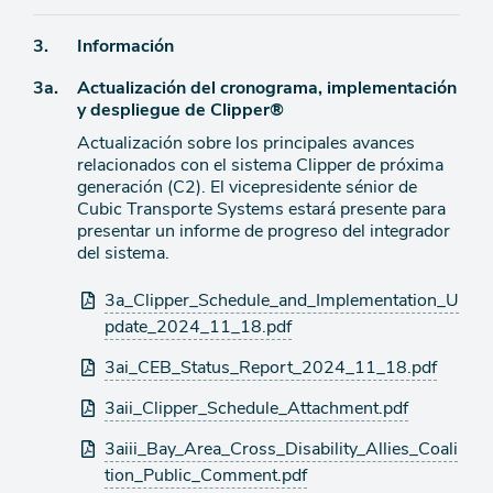
Ítem
3.
Información
Ítem
3a.
Actualización del cronograma, implementación
de
y despliegue de Clipper®
agenda
de
Actualización sobre los principales avances
agenda
relacionados con el sistema Clipper de próxima
generación (C2). El vicepresidente sénior de
Cubic Transporte Systems estará presente para
presentar un informe de progreso del integrador
del sistema.
Archivos
3a_Clipper_Schedule_and_Implementation_U
adjuntos
pdate_2024_11_18.pdf
3ai_CEB_Status_Report_2024_11_18.pdf
3aii_Clipper_Schedule_Attachment.pdf
3aiii_Bay_Area_Cross_Disability_Allies_Coali
tion_Public_Comment.pdf